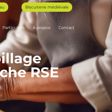
au
Biscuiterie médiévale
Particuliers
A propos
Contact
illage
rche RSE
SE