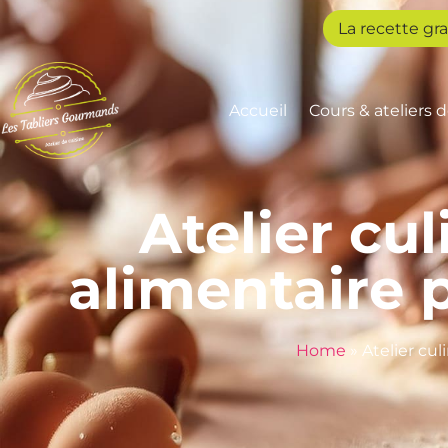
La recette gra
Accueil
Cours & ateliers 
Atelier cul
alimentaire
Home
»
Atelier cu