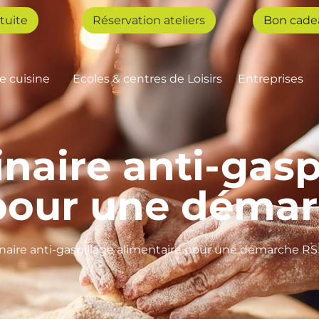
tuite
Réservation ateliers
Bon cade
de cuisine
Ecoles & centres de Loisirs
Entreprises
inaire anti-gasp
 pour une déma
linaire anti-gaspillage alimentaire pour une démarche R