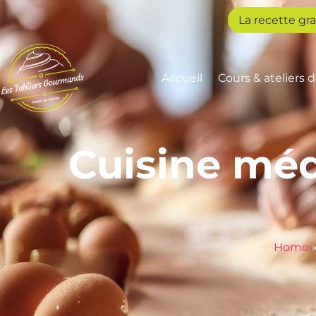
La recette gra
Accueil
Cours & ateliers 
Cuisine méd
Home