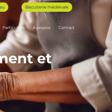
au
Biscuiterie médiévale
Particuliers
A propos
Contact
ment et