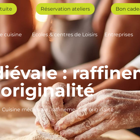
tuite
Réservation ateliers
Bon cade
de cuisine
Ecoles & centres de Loisirs
Entreprises
iévale : raffine
originalité
»
Cuisine médiévale : raffinement et originalité