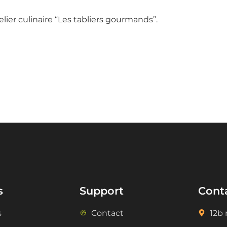
lier culinaire “Les tabliers gourmands”.
s
Support
Cont
s
Contact
12b 