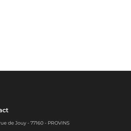
act
rue de Jouy - 77160 - PROVINS