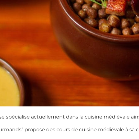
se spécialise actuellement dans la cuisine médiévale ains
gourmands” propose des cours de cuisine médiévale à sa cli