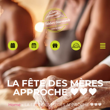
LA FÊTE DES MÈRES
APPROCHE 🧡🧡🧡
Home
»
LA FÊTE DES MÈRES APPROCHE 🧡🧡🧡