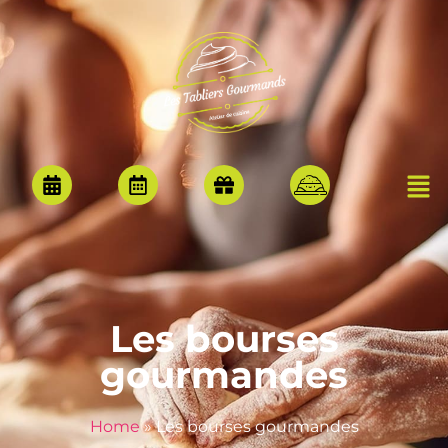
Les bourses
gourmandes
Home
»
Les bourses gourmandes