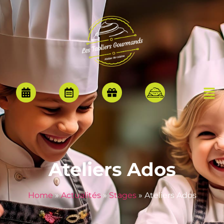
Ateliers Ados
Home
»
Actualités
»
Stages
»
Ateliers Ados