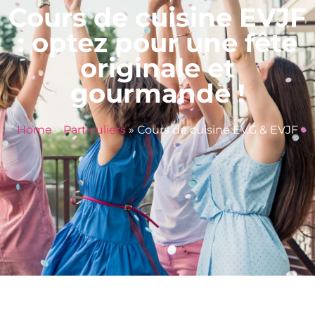
Cours de cuisine EVJF
: optez pour une fête
originale et
gourmande !
Home
»
Particuliers
»
Cours de cuisine EVG & EVJF