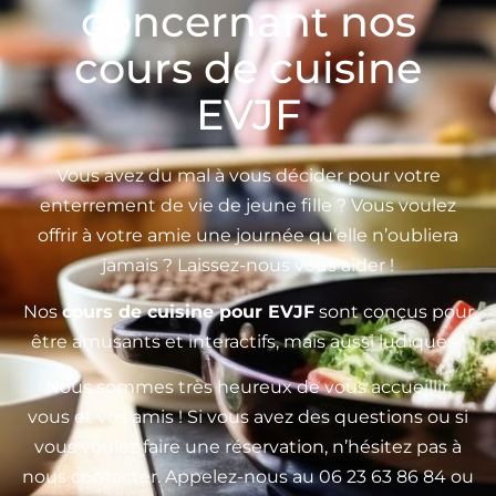
concernant nos
cours de cuisine
EVJF
Vous avez du mal à vous décider pour votre
enterrement de vie de jeune fille ? Vous voulez
offrir à votre amie une journée qu’elle n’oubliera
jamais ? Laissez-nous vous aider !
Nos
cours de cuisine pour EVJF
sont conçus pour
être amusants et interactifs, mais aussi ludiques !
Nous sommes très heureux de vous accueillir,
vous et vos amis ! Si vous avez des questions ou si
vous voulez faire une réservation, n’hésitez pas à
nous contacter. Appelez-nous au 06 23 63 86 84 ou